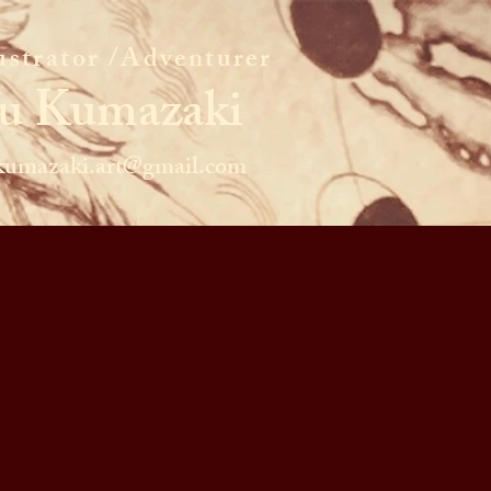
lustrator /Adventurer
Yu Kumazaki
kumazaki.art@gmail.com