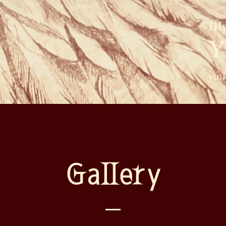
Il
​
yu.
​Gallery