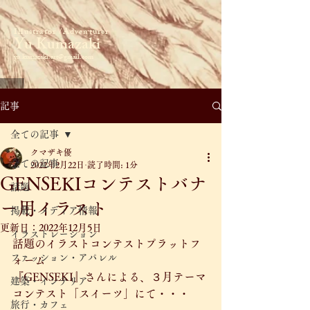
Illustrator /Adventurer
​Yu Kumazaki
yu.kumazaki.art@gmail.com
記事
全ての記事
クマザキ優
全ての記事
2022年2月22日
読了時間: 1分
GENSEKIコンテストバナ
話題
ー用イラスト
掲載・メディア情報
更新日：
2022年12月5日
イラストレーション
話題のイラストコンテストプラットフ
ファッション・アパレル
ォーム
『GENSEKI』さんによる、３月テーマ
建築・インテリア
コンテスト「スイーツ」にて・・・
旅行・カフェ