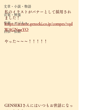
文章・小説・物語
私のイラストがバナーとして採用され
音楽・映像
ました！
学習・ビジネス
https://creator.genseki.co.jp/compes/vqd
WAGNmrYO
自伝・伝記
やった〜〜〜！！！！！
GENSEKIさんにはいつもお世話になっ