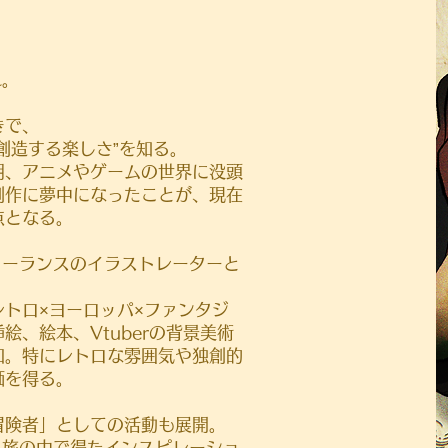
れ。
きで、
創造する楽しさ”を知る。
期、アニメやゲームの世界に没頭
創作に夢中になったことが、現在
点となる。
リーランスのイラストレーターと
トロ×ヨーロッパ×ファンタジ
、絵本、Vtuberの背景美術
加。特にレトロな雰囲気や独創的
価を得る。
冒険者」としての活動も展開。
、旅の中で得たインスピレーショ