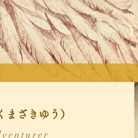
Il
​
yu.
ki（くまざきゆう）
dventurer