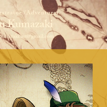
lustrator /Adventurer
Yu Kumazaki
kumazaki.art@gmail.com