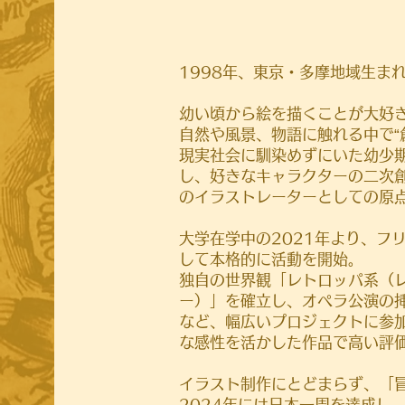
1998年、東京・多摩地域生ま
幼い頃から絵を描くことが大好
自然や風景、物語に触れる中で“
現実社会に馴染めずにいた幼少
し、好きなキャラクターの二次
のイラストレーターとしての原
大学在学中の2021年より、フ
して本格的に活動を開始。
独自の世界観「レトロッパ系（レ
ー）」を確立し、オペラ公演の挿絵
など、幅広いプロジェクトに参
な感性を活かした作品で高い評
イラスト制作にとどまらず、「
2024年には日本一周を達成し