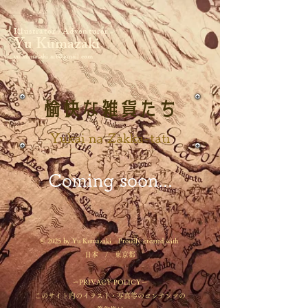
Illustrator /Adventurer
​Yu Kumazaki
yu.kumazaki.art@gmail.com
愉快な雑貨たち
Yukai na Zakka-tati
​Coming soon...
© 2025 by Yu Kumazaki Proudly created with
日本 / 東京都
ーPRIVACY POLICYー
このサイト内のイラスト・写真等のコンテンツの